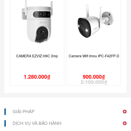
CAMERA EZVIZ H9C 3mp
Camera Wifi Imou IPC-F42FP-D
1.280.000
₫
900.000
₫
2.100.000
₫
GIẢI PHÁP
DỊCH VỤ VÀ BẢO HÀNH