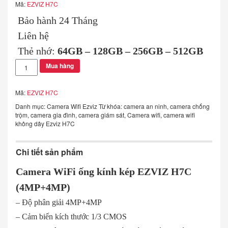
Mã:
EZVIZ H7C
Bảo hành 24 Tháng
Liên hệ
Thẻ nhớ:
64GB
–
128GB
–
256GB
–
512GB
CAMERA
Mua hàng
EZVIZ
H7C
số
Mã:
EZVIZ H7C
lượng
Danh mục:
Camera Wifi Ezviz
Từ khóa:
camera an ninh
,
camera chống
trộm
,
camera gia đình
,
camera giám sát
,
Camera wifi
,
camera wifi
không dây Ezviz H7C
Chi tiết sản phẩm
Camera WiFi ống kính kép EZVIZ H7C
(4MP+4MP)
– Độ phân giải 4MP+4MP
– Cảm biến kích thước 1/3 CMOS