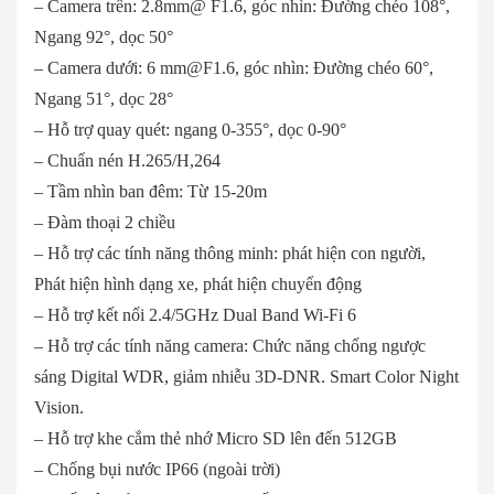
– Camera trên: 2.8mm@ F1.6, góc nhìn: Đường chéo 108°,
Ngang 92°, dọc 50°
– Camera dưới: 6
mm@F1.6
, góc nhìn: Đường chéo 60°,
Ngang 51°, dọc 28°
– Hỗ trợ quay quét: ngang 0-355°, dọc 0-90°
– Chuẩn nén H.265/H,264
– Tầm nhìn ban đêm: Từ 15-20m
– Đàm thoại 2 chiều
– Hỗ trợ các tính năng thông minh: phát hiện con người,
Phát hiện hình dạng xe, phát hiện chuyển động
– Hỗ trợ kết nối 2.4/5GHz Dual Band Wi-Fi 6
– Hỗ trợ các tính năng camera: Chức năng chống ngược
sáng Digital WDR, giảm nhiễu 3D-DNR. Smart Color Night
Vision.
– Hỗ trợ khe cắm thẻ nhớ Micro SD lên đến 512GB
– Chống bụi nước IP66 (ngoài trời)