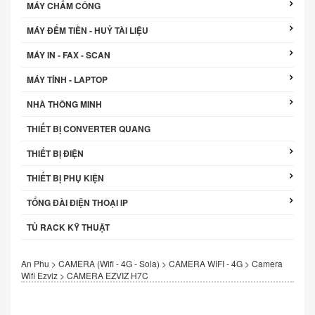
MÁY CHẤM CÔNG
MÁY ĐẾM TIỀN - HUỶ TÀI LIỆU
MÁY IN - FAX - SCAN
MÁY TÍNH - LAPTOP
NHÀ THÔNG MINH
THIẾT BỊ CONVERTER QUANG
THIẾT BỊ ĐIỆN
THIẾT BỊ PHỤ KIỆN
TỔNG ĐÀI ĐIỆN THOẠI IP
TỦ RACK KỸ THUẬT
An Phu
>
CAMERA (Wifi - 4G - Sola)
>
CAMERA WIFI - 4G
>
Camera
Wifi Ezviz
>
CAMERA EZVIZ H7C