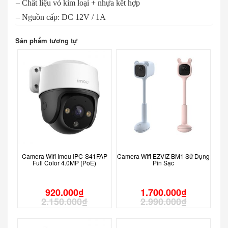
– Chất liệu vỏ kim loại + nhựa kết hợp
– Nguồn cấp: DC 12V / 1A
Sản phẩm tương tự
Camera Wifi Imou IPC-S41FAP
Camera Wifi EZVIZ BM1 Sử Dụng
Full Color 4.0MP (PoE)
Pin Sạc
920.000
₫
1.700.000
₫
2.150.000
₫
2.990.000
₫