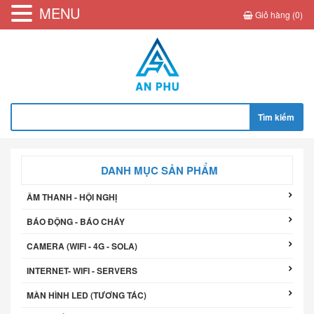
MENU
Giỏ hàng (0)
Tìm
kiếm
cho:
DANH MỤC SẢN PHẨM
ÂM THANH - HỘI NGHỊ
BÁO ĐỘNG - BÁO CHÁY
CAMERA (WIFI - 4G - SOLA)
INTERNET- WIFI - SERVERS
MÀN HÌNH LED (TƯƠNG TÁC)