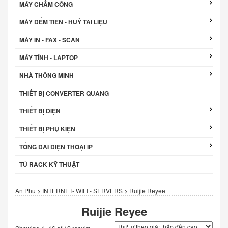
MÁY CHẤM CÔNG
MÁY ĐẾM TIỀN - HUỶ TÀI LIỆU
MÁY IN - FAX - SCAN
MÁY TÍNH - LAPTOP
NHÀ THÔNG MINH
THIẾT BỊ CONVERTER QUANG
THIẾT BỊ ĐIỆN
THIẾT BỊ PHỤ KIỆN
TỔNG ĐÀI ĐIỆN THOẠI IP
TỦ RACK KỸ THUẬT
An Phu
>
INTERNET- WIFI - SERVERS
>
Ruijie Reyee
Ruijie Reyee