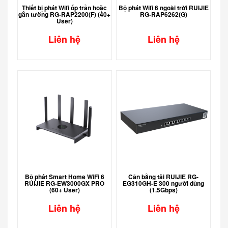
Thiết bị phát Wifi ốp trần hoặc
Bộ phát Wifi 6 ngoài trời RUIJIE
gắn tường RG-RAP2200(F) (40+
RG-RAP6262(G)
User)
Liên hệ
Liên hệ
Bộ phát Smart Home WiFi 6
Cân bằng tải RUIJIE RG-
RUIJIE RG-EW3000GX PRO
EG310GH-E 300 người dùng
(60+ User)
(1.5Gbps)
Liên hệ
Liên hệ