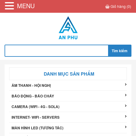
MENU
Giỏ hàng (0)
Tìm
kiếm
cho:
DANH MỤC SẢN PHẨM
ÂM THANH - HỘI NGHỊ
BÁO ĐỘNG - BÁO CHÁY
CAMERA (WIFI - 4G - SOLA)
INTERNET- WIFI - SERVERS
MÀN HÌNH LED (TƯƠNG TÁC)