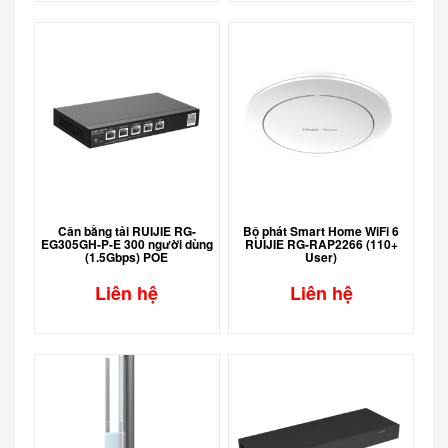
Cân bằng tải RUIJIE RG-
Bộ phát Smart Home WiFi 6
EG305GH-P-E 300 người dùng
RUIJIE RG-RAP2266 (110+
(1.5Gbps) POE
User)
Liên hệ
Liên hệ