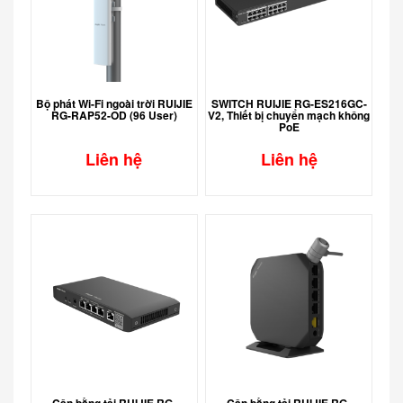
Bộ phát Wi-Fi ngoài trời RUIJIE
SWITCH RUIJIE RG-ES216GC-
RG-RAP52-OD (96 User)
V2, Thiết bị chuyển mạch không
PoE
Liên hệ
Liên hệ
Cân bằng tải RUIJIE RG-
Cân bằng tải RUIJIE RG-