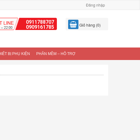
Đăng nhập
0911788707
Giỏ hàng (0)
0909161785
HIẾT BỊ PHỤ KIỆN
PHÂN MỀM – HÔ TRỢ