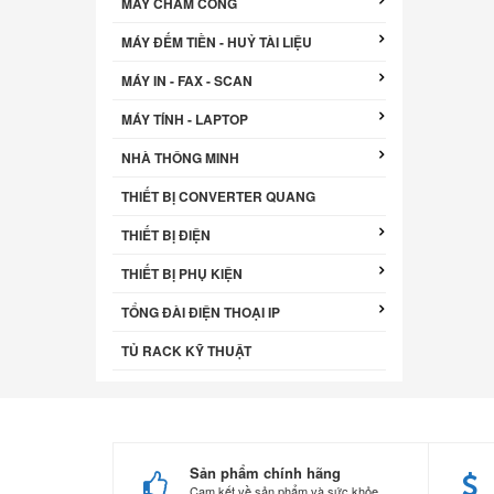
MÁY CHẤM CÔNG
MÁY ĐẾM TIỀN - HUỶ TÀI LIỆU
MÁY IN - FAX - SCAN
MÁY TÍNH - LAPTOP
NHÀ THÔNG MINH
THIẾT BỊ CONVERTER QUANG
THIẾT BỊ ĐIỆN
THIẾT BỊ PHỤ KIỆN
TỔNG ĐÀI ĐIỆN THOẠI IP
TỦ RACK KỸ THUẬT
Sản phẩm chính hãng
Cam kết về sản phẩm và sức khỏe