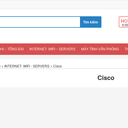
HỊ – TỔNG ĐÀI
INTERNET- WIFI – SERVERS
MÁY TÍNH VĂN PHÒNG
T
u
>
INTERNET- WIFI - SERVERS
>
Cisco
Cisco