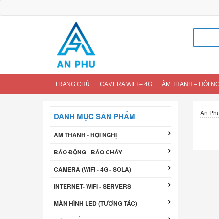
Tìm
kiếm
cho:
TRANG CHỦ
CAMERA WIFI – 4G
ÂM THANH – HỘI NG
An Ph
DANH MỤC SẢN PHẨM
ÂM THANH - HỘI NGHỊ
BÁO ĐỘNG - BÁO CHÁY
CAMERA (WIFI - 4G - SOLA)
INTERNET- WIFI - SERVERS
MÀN HÌNH LED (TƯƠNG TÁC)