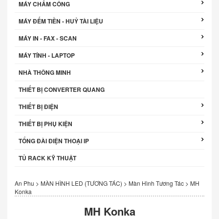
MÁY CHẤM CÔNG
MÁY ĐẾM TIỀN - HUỶ TÀI LIỆU
MÁY IN - FAX - SCAN
MÁY TÍNH - LAPTOP
NHÀ THÔNG MINH
THIẾT BỊ CONVERTER QUANG
THIẾT BỊ ĐIỆN
THIẾT BỊ PHỤ KIỆN
TỔNG ĐÀI ĐIỆN THOẠI IP
TỦ RACK KỸ THUẬT
An Phu
>
MÀN HÌNH LED (TƯƠNG TÁC)
>
Màn Hình Tương Tác
>
MH
Konka
MH Konka