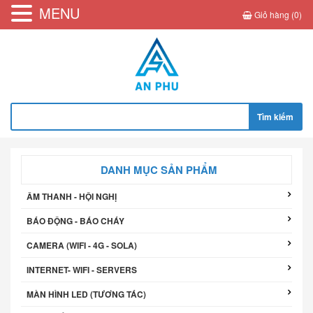
MENU
Giỏ hàng (0)
Tìm
kiếm
cho:
DANH MỤC SẢN PHẨM
ÂM THANH - HỘI NGHỊ
BÁO ĐỘNG - BÁO CHÁY
CAMERA (WIFI - 4G - SOLA)
INTERNET- WIFI - SERVERS
MÀN HÌNH LED (TƯƠNG TÁC)