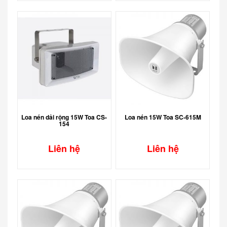
Loa nén dải rộng 15W Toa CS-
Loa nén 15W Toa SC-615M
154
Liên hệ
Liên hệ