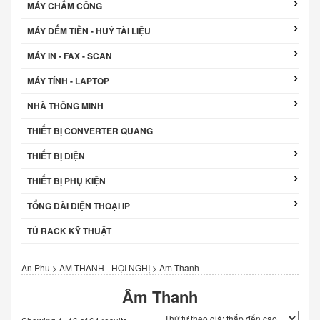
MÁY CHẤM CÔNG
MÁY ĐẾM TIỀN - HUỶ TÀI LIỆU
MÁY IN - FAX - SCAN
MÁY TÍNH - LAPTOP
NHÀ THÔNG MINH
THIẾT BỊ CONVERTER QUANG
THIẾT BỊ ĐIỆN
THIẾT BỊ PHỤ KIỆN
TỔNG ĐÀI ĐIỆN THOẠI IP
TỦ RACK KỸ THUẬT
An Phu
>
ÂM THANH - HỘI NGHỊ
>
Âm Thanh
Âm Thanh