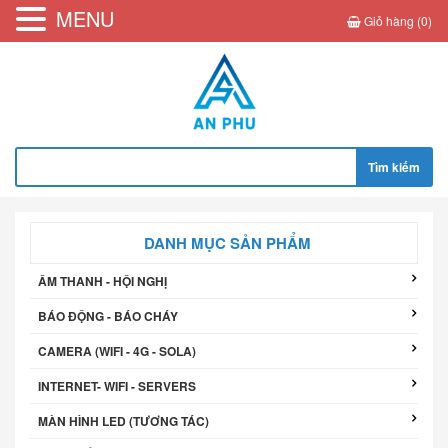
MENU
Giỏ hàng (0)
Tìm
kiếm
cho:
DANH MỤC SẢN PHẨM
ÂM THANH - HỘI NGHỊ
BÁO ĐỘNG - BÁO CHÁY
CAMERA (WIFI - 4G - SOLA)
INTERNET- WIFI - SERVERS
MÀN HÌNH LED (TƯƠNG TÁC)