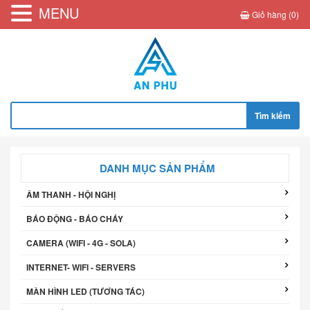
MENU
Giỏ hàng (0)
Tìm
kiếm
cho:
DANH MỤC SẢN PHẨM
ÂM THANH - HỘI NGHỊ
BÁO ĐỘNG - BÁO CHÁY
CAMERA (WIFI - 4G - SOLA)
INTERNET- WIFI - SERVERS
MÀN HÌNH LED (TƯƠNG TÁC)