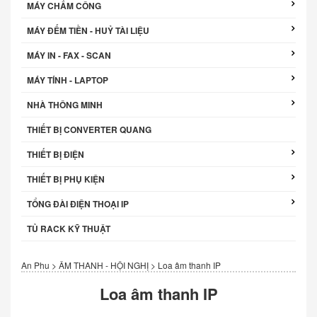
MÁY CHẤM CÔNG
MÁY ĐẾM TIỀN - HUỶ TÀI LIỆU
MÁY IN - FAX - SCAN
MÁY TÍNH - LAPTOP
NHÀ THÔNG MINH
THIẾT BỊ CONVERTER QUANG
THIẾT BỊ ĐIỆN
THIẾT BỊ PHỤ KIỆN
TỔNG ĐÀI ĐIỆN THOẠI IP
TỦ RACK KỸ THUẬT
An Phu
>
ÂM THANH - HỘI NGHỊ
>
Loa âm thanh IP
Loa âm thanh IP