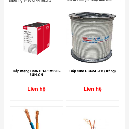
Showing 1–16 of 44 results
Cáp mạng Cat6 DH-PFM920I-
Cáp Sino RG6/5C-FB (Trắng)
6UN-CN
Liên hệ
Liên hệ