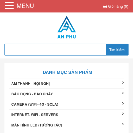
MENU
Giỏ hàng (0)
Tìm
kiếm
cho:
DANH MỤC SẢN PHẨM
ÂM THANH - HỘI NGHỊ
BÁO ĐỘNG - BÁO CHÁY
CAMERA (WIFI - 4G - SOLA)
INTERNET- WIFI - SERVERS
MÀN HÌNH LED (TƯƠNG TÁC)