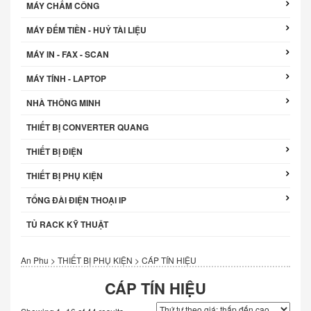
MÁY CHẤM CÔNG
MÁY ĐẾM TIỀN - HUỶ TÀI LIỆU
MÁY IN - FAX - SCAN
MÁY TÍNH - LAPTOP
NHÀ THÔNG MINH
THIẾT BỊ CONVERTER QUANG
THIẾT BỊ ĐIỆN
THIẾT BỊ PHỤ KIỆN
TỔNG ĐÀI ĐIỆN THOẠI IP
TỦ RACK KỸ THUẬT
An Phu
>
THIẾT BỊ PHỤ KIỆN
>
CÁP TÍN HIỆU
CÁP TÍN HIỆU