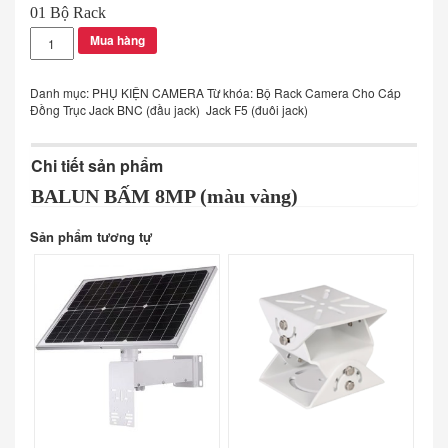
01 Bộ Rack
BALUN
Mua hàng
BẤM
8MP
(màu
Danh mục:
PHỤ KIỆN CAMERA
Từ khóa:
Bộ Rack Camera Cho Cáp
vàng)
Đồng Trục Jack BNC (đầu jack) Jack F5 (đuôi jack)
số
lượng
Chi tiết sản phẩm
BALUN BẤM 8MP (màu vàng)
Sản phẩm tương tự