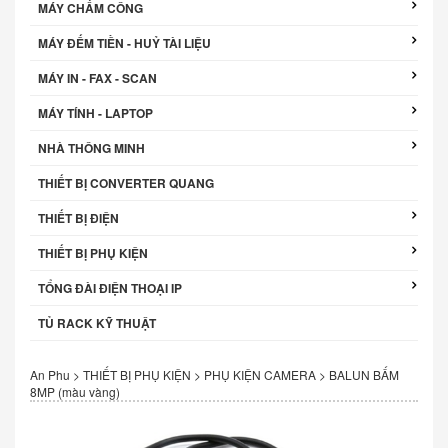
MÁY CHẤM CÔNG
MÁY ĐẾM TIỀN - HUỶ TÀI LIỆU
MÁY IN - FAX - SCAN
MÁY TÍNH - LAPTOP
NHÀ THÔNG MINH
THIẾT BỊ CONVERTER QUANG
THIẾT BỊ ĐIỆN
THIẾT BỊ PHỤ KIỆN
TỔNG ĐÀI ĐIỆN THOẠI IP
TỦ RACK KỸ THUẬT
An Phu
>
THIẾT BỊ PHỤ KIỆN
>
PHỤ KIỆN CAMERA
>
BALUN BẤM
8MP (màu vàng)