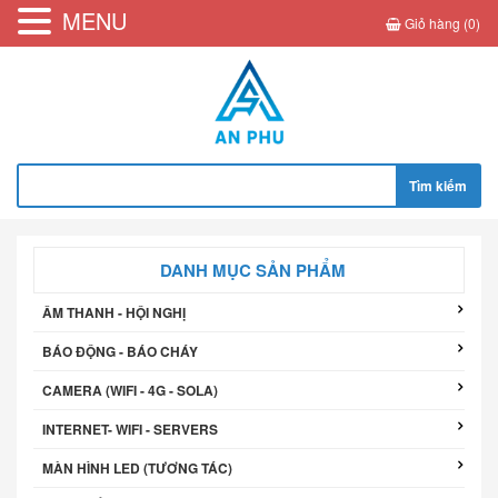
MENU
Giỏ hàng (0)
Tìm
kiếm
cho:
DANH MỤC SẢN PHẨM
ÂM THANH - HỘI NGHỊ
BÁO ĐỘNG - BÁO CHÁY
CAMERA (WIFI - 4G - SOLA)
INTERNET- WIFI - SERVERS
MÀN HÌNH LED (TƯƠNG TÁC)