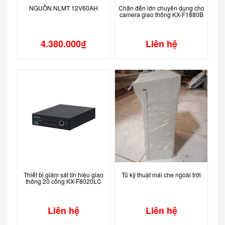
NGUỒN NLMT 12V60AH
Chân đến lớn chuyên dụng cho
camera giao thông KX-F1880B
4.380.000
₫
Liên hệ
Thiết bị giám sát tín hiệu giao
Tủ kỹ thuật mái che ngoài trời
thông 20 cổng KX-F8020LC
Liên hệ
Liên hệ