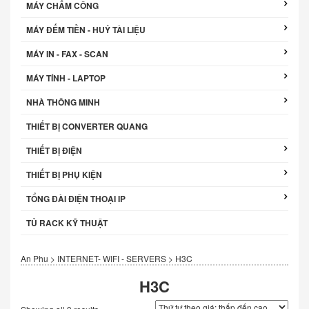
MÁY CHẤM CÔNG
MÁY ĐẾM TIỀN - HUỶ TÀI LIỆU
MÁY IN - FAX - SCAN
MÁY TÍNH - LAPTOP
NHÀ THÔNG MINH
THIẾT BỊ CONVERTER QUANG
THIẾT BỊ ĐIỆN
THIẾT BỊ PHỤ KIỆN
TỔNG ĐÀI ĐIỆN THOẠI IP
TỦ RACK KỸ THUẬT
An Phu
>
INTERNET- WIFI - SERVERS
>
H3C
H3C