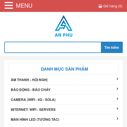
MENU
Giỏ hàng (0)
Tìm
kiếm
cho:
DANH MỤC SẢN PHẨM
ÂM THANH - HỘI NGHỊ
BÁO ĐỘNG - BÁO CHÁY
CAMERA (WIFI - 4G - SOLA)
INTERNET- WIFI - SERVERS
MÀN HÌNH LED (TƯƠNG TÁC)