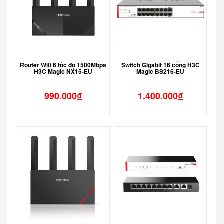
Router Wifi 6 tốc độ 1500Mbps
Switch Gigabit 16 cổng H3C
H3C Magic NX15-EU
Magic BS216-EU
990.000
₫
1.400.000
₫