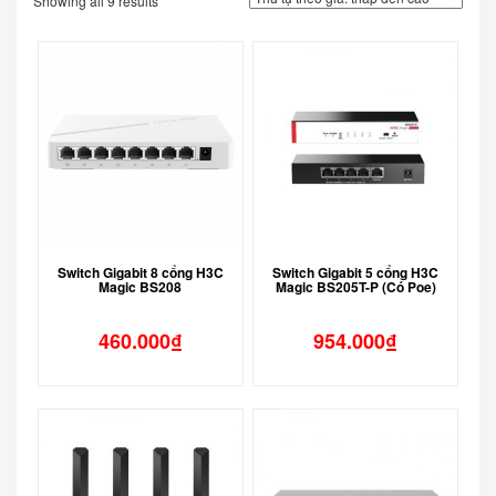
Showing all 9 results
Switch Gigabit 8 cổng H3C
Switch Gigabit 5 cổng H3C
Magic BS208
Magic BS205T-P (Có Poe)
460.000
₫
954.000
₫