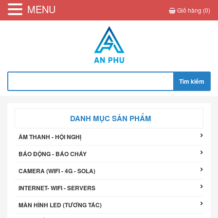
MENU
Giỏ hàng (0)
Tìm
kiếm
cho:
DANH MỤC SẢN PHẨM
ÂM THANH - HỘI NGHỊ
BÁO ĐỘNG - BÁO CHÁY
CAMERA (WIFI - 4G - SOLA)
INTERNET- WIFI - SERVERS
MÀN HÌNH LED (TƯƠNG TÁC)