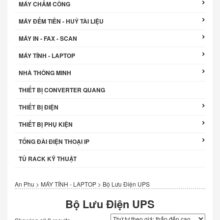
MÁY CHẤM CÔNG
MÁY ĐẾM TIỀN - HUỶ TÀI LIỆU
MÁY IN - FAX - SCAN
MÁY TÍNH - LAPTOP
NHÀ THÔNG MINH
THIẾT BỊ CONVERTER QUANG
THIẾT BỊ ĐIỆN
THIẾT BỊ PHỤ KIỆN
TỔNG ĐÀI ĐIỆN THOẠI IP
TỦ RACK KỸ THUẬT
An Phu
>
MÁY TÍNH - LAPTOP
>
Bộ Lưu Điện UPS
Bộ Lưu Điện UPS