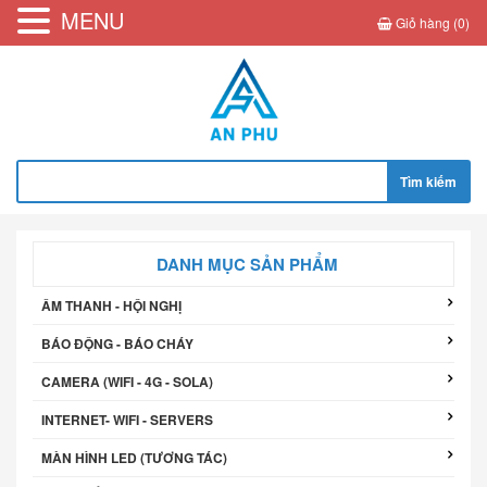
MENU
Giỏ hàng (0)
Tìm
kiếm
cho:
DANH MỤC SẢN PHẨM
ÂM THANH - HỘI NGHỊ
BÁO ĐỘNG - BÁO CHÁY
CAMERA (WIFI - 4G - SOLA)
INTERNET- WIFI - SERVERS
MÀN HÌNH LED (TƯƠNG TÁC)