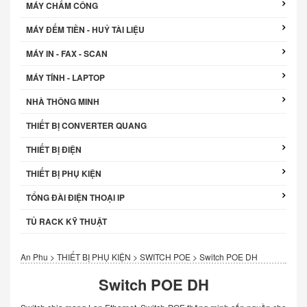
MÁY CHẤM CÔNG
MÁY ĐẾM TIỀN - HUỶ TÀI LIỆU
MÁY IN - FAX - SCAN
MÁY TÍNH - LAPTOP
NHÀ THÔNG MINH
THIẾT BỊ CONVERTER QUANG
THIẾT BỊ ĐIỆN
THIẾT BỊ PHỤ KIỆN
TỔNG ĐÀI ĐIỆN THOẠI IP
TỦ RACK KỸ THUẬT
An Phu
>
THIẾT BỊ PHỤ KIỆN
>
SWITCH POE
>
Switch POE DH
Switch POE DH