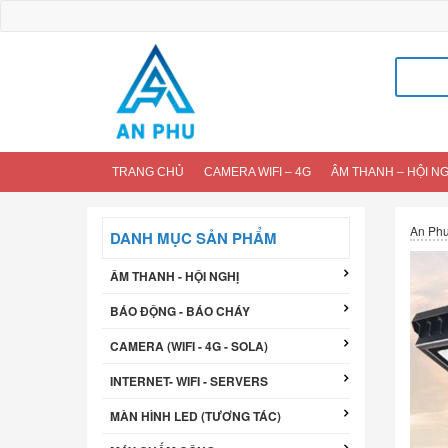
Tìm
kiếm
cho:
TRANG CHỦ
CAMERA WIFI – 4G
ÂM THANH – HỘI NG
An Ph
DANH MỤC SẢN PHẨM
ÂM THANH - HỘI NGHỊ
BÁO ĐỘNG - BÁO CHÁY
CAMERA (WIFI - 4G - SOLA)
INTERNET- WIFI - SERVERS
MÀN HÌNH LED (TƯƠNG TÁC)