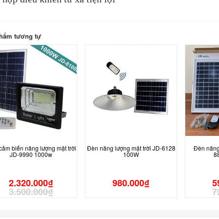
hẩm tương tự
cảm biến năng lượng mặt trời
Đèn năng lượng mặt trời JD-6128
Đèn năng 
JD-9990 1000w
100W
8
2.320.000
₫
980.000
₫
5
3.500.000
₫
7