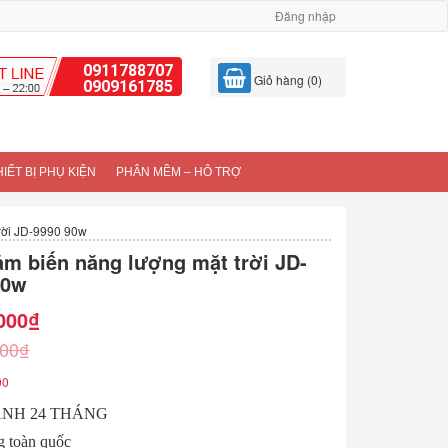
Đăng nhập
0911788707
Giỏ hàng (0)
0909161785
HIẾT BỊ PHỤ KIỆN
PHÂN MỀM – HÔ TRỢ
rời JD-9990 90w
m biến năng lượng mặt trời JD-
90w
000
₫
000
₫
90
NH 24 THÁNG
g toàn quốc