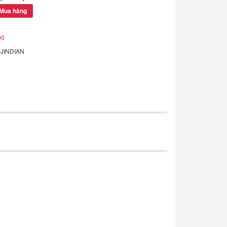
Mua hàng
90
:
JINDIAN