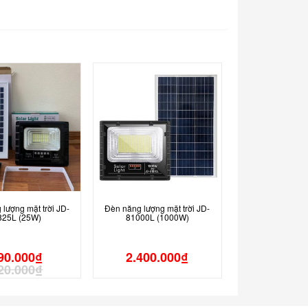
lượng mặt trời JD-
Đèn năng lượng mặt trời JD-
825L (25W)
81000L (1000W)
90.000
₫
2.400.000
₫
20.000
₫