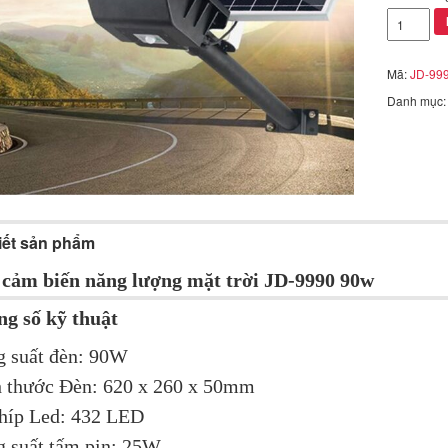
Đèn
cảm
biến
năng
Mã:
JD-99
lượng
Danh mục
mặt
trời
JD-
9990
90w
số
lượng
tiết sản phẩm
cảm biến năng lượng mặt trời JD-9990 90w
g số kỹ thuật
 suất đèn: 90W
 thước Đèn: 620 x 260 x 50mm
híp Led: 432 LED
 suất tấm pin: 25W