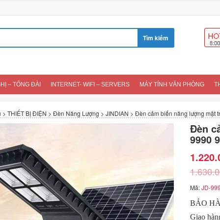
HỊ – TỔNG ĐÀI
INTERNET- WIFI – SERVERS
MÁY TÍNH VĂN PHÒNG
T
u
>
THIẾT BỊ ĐIỆN
>
Đèn Năng Lượng
>
JINDIAN
>
Đèn cảm biến năng lượng mặt t
Đèn cả
9990 
1.220.
1.630.
Mã:
JD-99
BẢO HÀ
Giao hàn