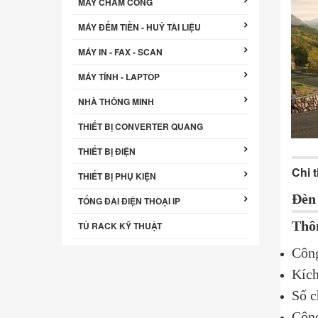
MÁY CHẤM CÔNG
MÁY ĐẾM TIỀN - HUỶ TÀI LIỆU
MÁY IN - FAX - SCAN
MÁY TÍNH - LAPTOP
NHÀ THÔNG MINH
THIẾT BỊ CONVERTER QUANG
THIẾT BỊ ĐIỆN
Chi 
THIẾT BỊ PHỤ KIỆN
Đèn 
TỔNG ĐÀI ĐIỆN THOẠI IP
Thôn
TỦ RACK KỸ THUẬT
Công
Kích
Số c
Công