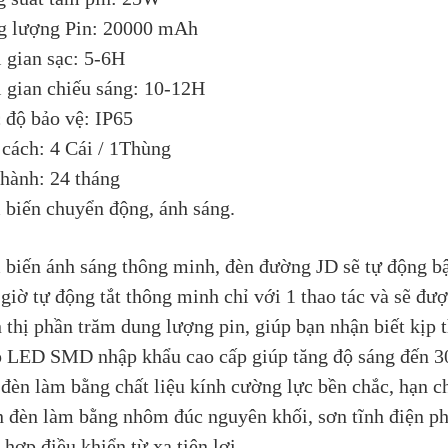
g lượng Pin: 20000 mAh
 gian sạc: 5-6H
 gian chiếu sáng: 10-12H
độ bảo vệ: IP65
cách: 4 Cái / 1Thùng
hành: 24 tháng
biến chuyển động, ánh sáng.
biến ánh sáng thông minh, đèn đường JD sẽ tự động bật đ
giờ tự động tắt thông minh chỉ với 1 thao tác và sẽ đư
 thị phần trăm dung lượng pin, giúp bạn nhận biết kịp 
 LED SMD nhập khẩu cao cấp giúp tăng độ sáng đến 
đèn làm bằng chất liệu kính cường lực bền chắc, hạn c
 đèn làm bằng nhôm đúc nguyên khối, sơn tĩnh điện ph
 hợp điều khiển từ xa tiện lợi