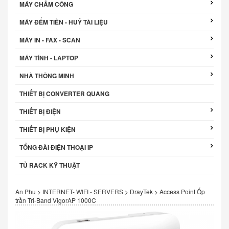
MÁY CHẤM CÔNG
MÁY ĐẾM TIỀN - HUỶ TÀI LIỆU
MÁY IN - FAX - SCAN
MÁY TÍNH - LAPTOP
NHÀ THÔNG MINH
THIẾT BỊ CONVERTER QUANG
THIẾT BỊ ĐIỆN
THIẾT BỊ PHỤ KIỆN
TỔNG ĐÀI ĐIỆN THOẠI IP
TỦ RACK KỸ THUẬT
An Phu
>
INTERNET- WIFI - SERVERS
>
DrayTek
>
Access Point Ốp
trần Tri-Band VigorAP 1000C