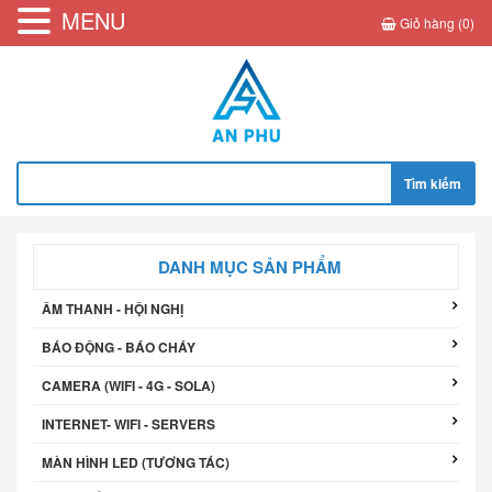
MENU
Giỏ hàng (0)
Tìm
kiếm
cho:
DANH MỤC SẢN PHẨM
ÂM THANH - HỘI NGHỊ
BÁO ĐỘNG - BÁO CHÁY
CAMERA (WIFI - 4G - SOLA)
INTERNET- WIFI - SERVERS
MÀN HÌNH LED (TƯƠNG TÁC)